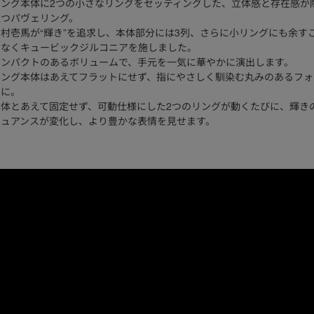
リング本体に2つの小さなリングをセッティングした、立体感と存在感が
立つパヴェリング。
村壱馬が“輝き”を追求し、本体部分には3列、さらに小リングにも余す
となくキュービックジルコニアを施しました。
インパクトのあるボリュームで、手元を一気に華やかに演出します。
リング本体はあえてフラットにせず、指にやさしく馴染む丸みのあるフォ
ムに。
本体とあえて固定せず、可動仕様にした2つのリングが動くたびに、輝き
ニュアンスが変化し、より豊かな表情を見せます。