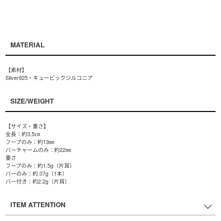
MATERIAL
【素材】
Silver925・キュービックジルコニア
SIZE/WEIGHT
【サイズ・重さ】
全長：約3.5㎝
フープのみ：約13㎜
バーチャームのみ：約22㎜
重さ
フープのみ：約1.5g（片耳）
バーのみ：約.07g（1本）
バー付き：約2.2g（片耳）
ITEM ATTENTION