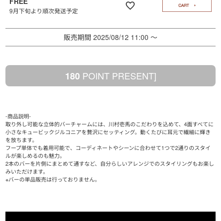
FREE
9月下旬より順次発送予定
販売期間
2025/08/12 11:00
〜
POINT PRESENT]
180
-商品説明-
取り外し可能な立体的バーチャームには、川村壱馬のこだわりを込めて、4面すべてに
小さなキュービックジルコニアを贅沢にセッティング。動くたびに耳元で繊細に輝き
を放ちます。
フープ単体でも着用可能で、コーディネートやシーンに合わせて1つで2通りのスタイ
ルが楽しめるのも魅力。
2本のバーを片側にまとめて通すなど、自分らしいアレンジでのスタイリングもお楽し
みいただけます。
※バーの単品販売は行っておりません。