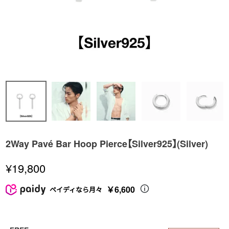
2Way Pavé Bar Hoop Pierce【Silver925】(Silver)
¥
19,800
￥6,600
ペイディなら月々