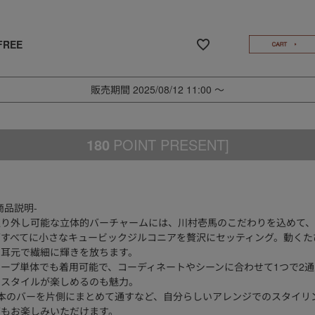
FREE
販売期間
2025/08/12 11:00
〜
180
POINT PRESENT]
商品説明-
取り外し可能な立体的バーチャームには、川村壱馬のこだわりを込めて、
面すべてに小さなキュービックジルコニアを贅沢にセッティング。動くた
に耳元で繊細に輝きを放ちます。
フープ単体でも着用可能で、コーディネートやシーンに合わせて1つで2通
のスタイルが楽しめるのも魅力。
2本のバーを片側にまとめて通すなど、自分らしいアレンジでのスタイリ
グもお楽しみいただけます。