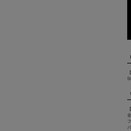
S
全
フ
バ