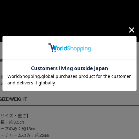
MATERIAL
【素材】
ilver925・キュービックジルコニア
SIZE/WEIGHT
【サイズ・重さ】
長：約3.5㎝
ープのみ：約13㎜
ーチャームのみ：約22㎜