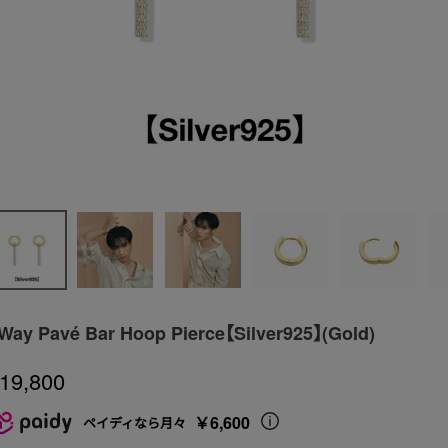
Way Pavé Bar Hoop Pierce【Silver925】(Gold)
19,800
￥6,600
ペイディなら月々